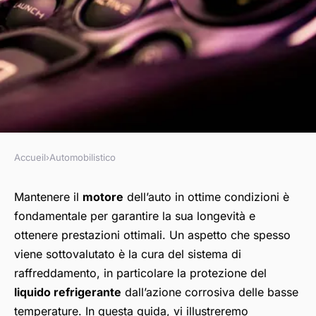
Accueil
›
Automobilistico
AUTOMOBILISTICO
Quali sono le misure
Mantenere il
motore
dell’auto in ottime condizioni è
fondamentale per garantire la sua longevità e
preventive contro il
ottenere prestazioni ottimali. Un aspetto che spesso
congelamento del liquido di
viene sottovalutato è la cura del sistema di
raffreddamento?
raffreddamento, in particolare la protezione del
liquido refrigerante
dall’azione corrosiva delle basse
Romain
•
25 aprile 2024
•
5 min de lecture
temperature. In questa guida, vi illustreremo