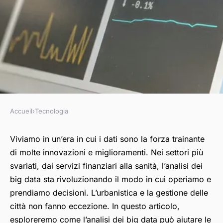
Accueil
›
Tecnologia
TECNOLOGIA
Come può l'analisi big data
Viviamo in un’era in cui i dati sono la forza trainante
di molte innovazioni e miglioramenti. Nei settori più
aiutare le città a diventare più
svariati, dai servizi finanziari alla sanità, l’analisi dei
efficienti e meno inquinanti?
big data sta rivoluzionando il modo in cui operiamo e
prendiamo decisioni. L’urbanistica e la gestione delle
Laurent
•
8 aprile 2024
•
6 min de lecture
città non fanno eccezione. In questo articolo,
esploreremo come l’analisi dei big data può aiutare le