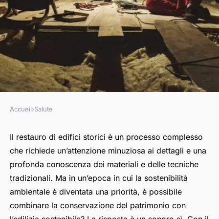
Accueil
›
Salute
SALUTE
Quali sono le migliori pratiche
Il restauro di edifici storici è un processo complesso
che richiede un’attenzione minuziosa ai dettagli e una
per il restauro ecocompatibile
profonda conoscenza dei materiali e delle tecniche
di edifici storici?
tradizionali. Ma in un’epoca in cui la sostenibilità
ambientale è diventata una priorità, è possibile
Valentine
•
8 aprile 2024
•
5 min de lecture
combinare la conservazione del patrimonio con