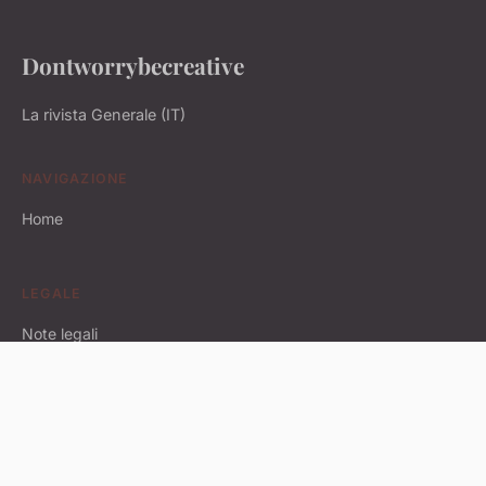
Dontworrybecreative
La rivista Generale (IT)
NAVIGAZIONE
Home
LEGALE
Note legali
Contatto
© 2026 Dontworrybecreative. Tutti i diritti riservati.