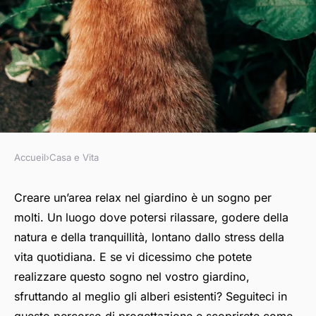
Accueil
›
Casa e Vita
CASA E VITA
Come progettare un'area relax
Creare un’area relax nel
giardino
è un sogno per
molti. Un luogo dove potersi rilassare, godere della
nel giardino sfruttando al
natura e della tranquillità, lontano dallo stress della
meglio gli alberi esistenti?
vita quotidiana. E se vi dicessimo che potete
realizzare questo sogno nel vostro giardino,
Olivier
•
8 aprile 2024
•
5 min de lecture
sfruttando al meglio gli alberi esistenti? Seguiteci in