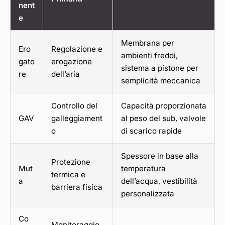
nent
e
Membrana per
Ero
Regolazione e
ambienti freddi,
gato
erogazione
sistema a pistone per
re
dell’aria
semplicità meccanica
Controllo del
Capacità proporzionata
GAV
galleggiament
al peso del sub, valvole
o
di scarico rapide
Spessore in base alla
Protezione
Mut
temperatura
termica e
a
dell’acqua, vestibilità
barriera fisica
personalizzata
Co
Monitoraggio