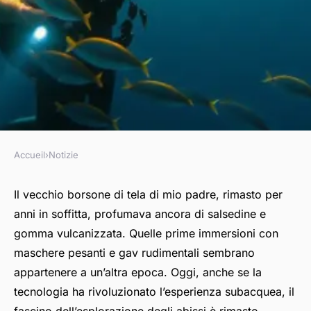
Accueil
›
Notizie
NOTIZIE
I migliori kit di attrezzatura
Il vecchio borsone di tela di mio padre, rimasto per
anni in soffitta, profumava ancora di salsedine e
subacquea per immersioni
gomma vulcanizzata. Quelle prime immersioni con
sicure
maschere pesanti e gav rudimentali sembrano
appartenere a un’altra epoca. Oggi, anche se la
Quirico
•
10/04/2026 14:26
•
8 min de lecture
tecnologia ha rivoluzionato l’esperienza subacquea, il